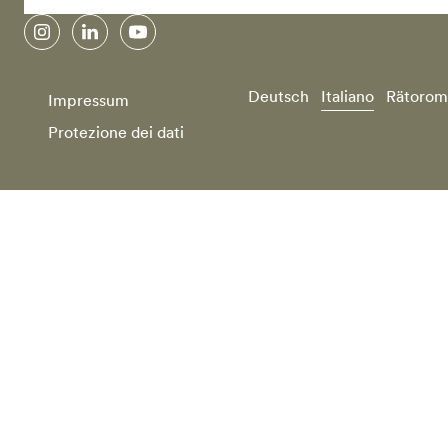
instagram
linkedin
youtube
Deutsch
Italiano
Rätorom
Impressum
Protezione dei dati