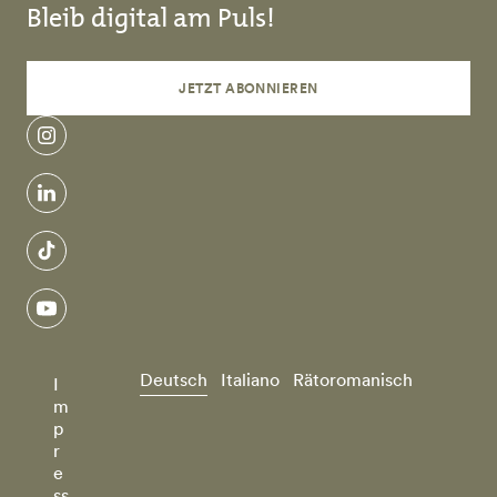
Bleib digital am Puls!
JETZT ABONNIEREN
instagram
linkedin
tiktok
youtube
Deutsch
Italiano
Rätoromanisch
I
m
p
r
e
ss