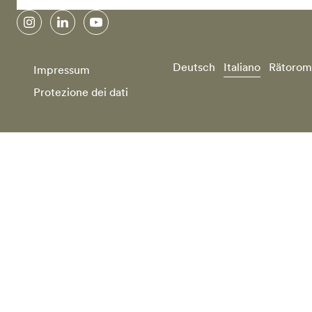
instagram
linkedin
youtube
Deutsch
Italiano
Rätorom
Impressum
Protezione dei dati