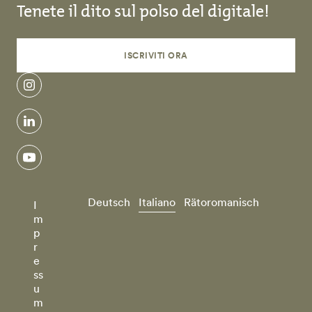
Tenete il dito sul polso del digitale!
ISCRIVITI ORA
instagram
linkedin
youtube
Deutsch
Italiano
Rätoromanisch
I
m
p
r
e
ss
u
m