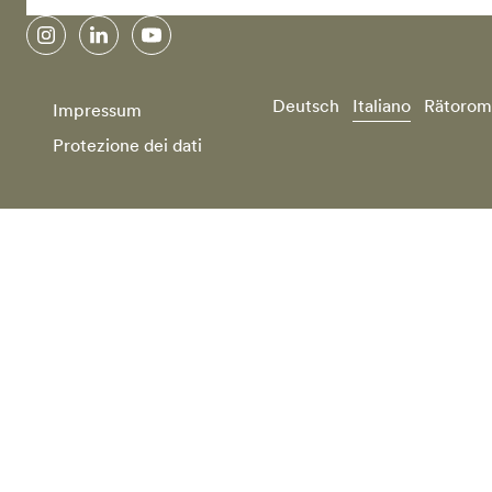
instagram
linkedin
youtube
Deutsch
Italiano
Rätorom
Impressum
Protezione dei dati