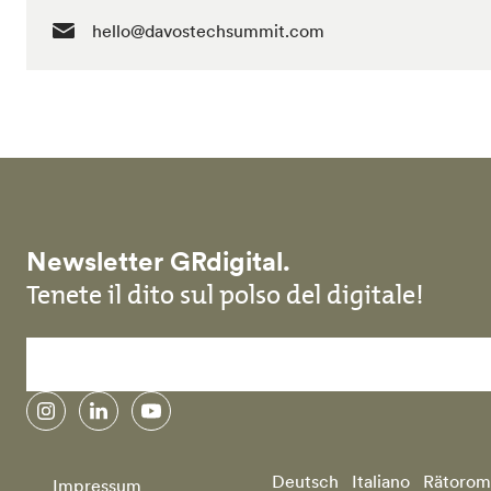
hello@davostechsummit.com
Newsletter GRdigital.
Tenete il dito sul polso del digitale!
instagram
linkedin
youtube
Deutsch
Italiano
Rätorom
Impressum