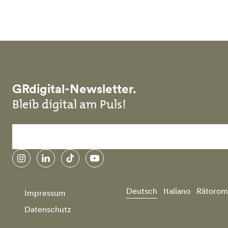
Skip to main content
GRdigital-Newsletter.
Bleib digital am Puls!
instagram
linkedin
tiktok
youtube
Deutsch
Italiano
Rätorom
Impressum
Datenschutz