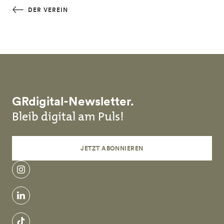
Skip to main content
DER VEREIN
GRdigital-Newsletter.
Bleib digital am Puls!
JETZT ABONNIEREN
instagram
linkedin