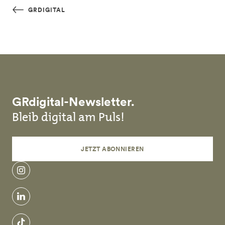
Skip to main content
GRDIGITAL
GRdigital-Newsletter.
Bleib digital am Puls!
JETZT ABONNIEREN
instagram
linkedin