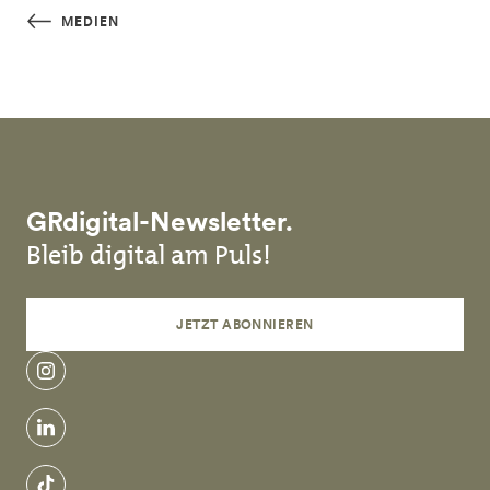
Skip to main content
MEDIEN
GRdigital-Newsletter.
Bleib digital am Puls!
JETZT ABONNIEREN
instagram
linkedin