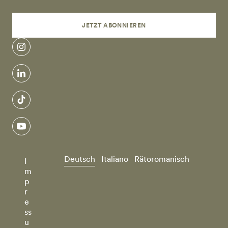
JETZT ABONNIEREN
instagram
linkedin
tiktok
youtube
Deutsch
Italiano
Rätoromanisch
I
m
p
r
e
ss
u