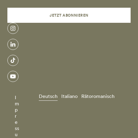
JETZT ABONNIEREN
instagram
linkedin
tiktok
youtube
Deutsch
Italiano
Rätoromanisch
I
m
p
r
e
ss
u