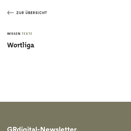
Skip to main content
ZUR ÜBERSICHT
WISSEN
TEXTE
Wortliga
GRdigital-Newsletter.