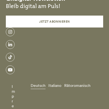
Bleib digital am Puls!
JETZT ABONNIEREN
instagram
linkedin
tiktok
youtube
Deutsch
Italiano
Rätoromanisch
I
m
p
r
e